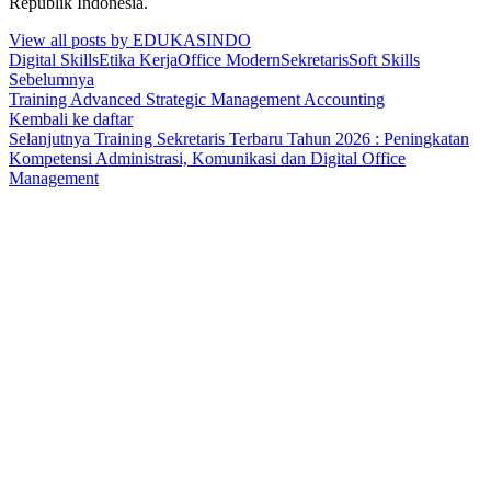
Republik Indonesia.
View all posts by EDUKASINDO
Digital Skills
Etika Kerja
Office Modern
Sekretaris
Soft Skills
Sebelumnya
Training Advanced Strategic Management Accounting
Kembali ke daftar
Selanjutnya
Training Sekretaris Terbaru Tahun 2026 : Peningkatan
Kompetensi Administrasi, Komunikasi dan Digital Office
Management