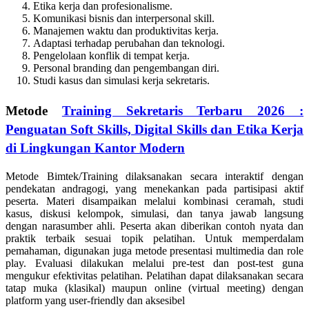
Etika kerja dan profesionalisme.
Komunikasi bisnis dan interpersonal skill.
Manajemen waktu dan produktivitas kerja.
Adaptasi terhadap perubahan dan teknologi.
Pengelolaan konflik di tempat kerja.
Personal branding dan pengembangan diri.
Studi kasus dan simulasi kerja sekretaris.
Metode
Training Sekretaris Terbaru 2026 :
Penguatan Soft Skills, Digital Skills dan Etika Kerja
di Lingkungan Kantor Modern
Metode Bimtek/Training dilaksanakan secara interaktif dengan
pendekatan andragogi, yang menekankan pada partisipasi aktif
peserta. Materi disampaikan melalui kombinasi ceramah, studi
kasus, diskusi kelompok, simulasi, dan tanya jawab langsung
dengan narasumber ahli. Peserta akan diberikan contoh nyata dan
praktik terbaik sesuai topik pelatihan. Untuk memperdalam
pemahaman, digunakan juga metode presentasi multimedia dan role
play. Evaluasi dilakukan melalui pre-test dan post-test guna
mengukur efektivitas pelatihan. Pelatihan dapat dilaksanakan secara
tatap muka (klasikal) maupun online (virtual meeting) dengan
platform yang user-friendly dan aksesibel