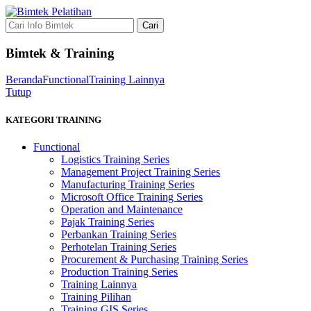
Cari
Bimtek & Training
Beranda
Functional
Training Lainnya
Tutup
KATEGORI TRAINING
Functional
Logistics Training Series
Management Project Training Series
Manufacturing Training Series
Microsoft Office Training Series
Operation and Maintenance
Pajak Training Series
Perbankan Training Series
Perhotelan Training Series
Procurement & Purchasing Training Series
Production Training Series
Training Lainnya
Training Pilihan
Training GIS Series