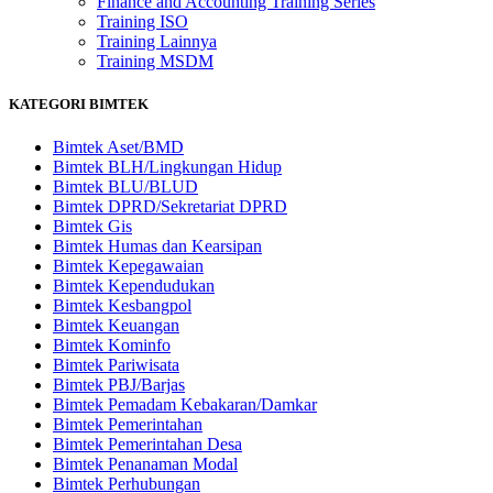
Finance and Accounting Training Series
Training ISO
Training Lainnya
Training MSDM
KATEGORI BIMTEK
Bimtek Aset/BMD
Bimtek BLH/Lingkungan Hidup
Bimtek BLU/BLUD
Bimtek DPRD/Sekretariat DPRD
Bimtek Gis
Bimtek Humas dan Kearsipan
Bimtek Kepegawaian
Bimtek Kependudukan
Bimtek Kesbangpol
Bimtek Keuangan
Bimtek Kominfo
Bimtek Pariwisata
Bimtek PBJ/Barjas
Bimtek Pemadam Kebakaran/Damkar
Bimtek Pemerintahan
Bimtek Pemerintahan Desa
Bimtek Penanaman Modal
Bimtek Perhubungan