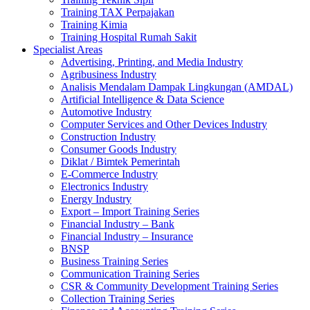
Training TAX Perpajakan
Training Kimia
Training Hospital Rumah Sakit
Specialist Areas
Advertising, Printing, and Media Industry
Agribusiness Industry
Analisis Mendalam Dampak Lingkungan (AMDAL)
Artificial Intelligence & Data Science
Automotive Industry
Computer Services and Other Devices Industry
Construction Industry
Consumer Goods Industry
Diklat / Bimtek Pemerintah
E-Commerce Industry
Electronics Industry
Energy Industry
Export – Import Training Series
Financial Industry – Bank
Financial Industry – Insurance
BNSP
Business Training Series
Communication Training Series
CSR & Community Development Training Series
Collection Training Series