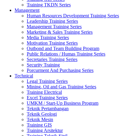
Training TKDN Series
Management
Human Resources Development Training Series
Leadership Training Series
Management Training Series
Marketing & Sales Training Series
Media Training Series
Motivation Training Series
Outbond and Team Building Program
Public Relations / Humas Training Series
Secretaries Training Series
Security Training
Porcurment And Purchasing Series
Technical
Legal Training Series
Mining, Oil and Gas Training Series
Training Electrical
Excel Training Series
UMKM / Start-Up Business Program
Teknik Pertambangan
Teknik Geologi
Teknik Mesin
Training GIS
Training Arsitektur
Training Teknik Sipil