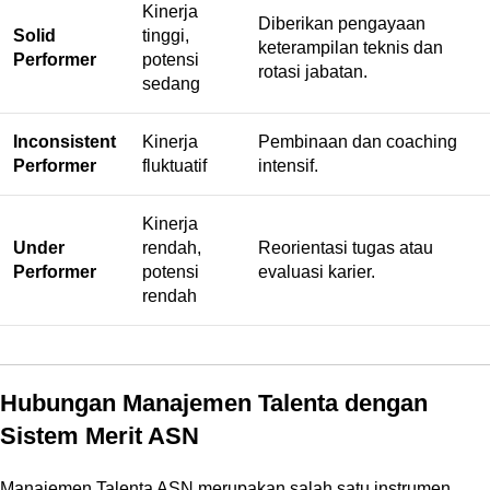
Kinerja
Diberikan pengayaan
Solid
tinggi,
keterampilan teknis dan
Performer
potensi
rotasi jabatan.
sedang
Inconsistent
Kinerja
Pembinaan dan coaching
Performer
fluktuatif
intensif.
Kinerja
Under
rendah,
Reorientasi tugas atau
Performer
potensi
evaluasi karier.
rendah
Hubungan Manajemen Talenta dengan
Sistem Merit ASN
Manajemen Talenta ASN merupakan salah satu instrumen