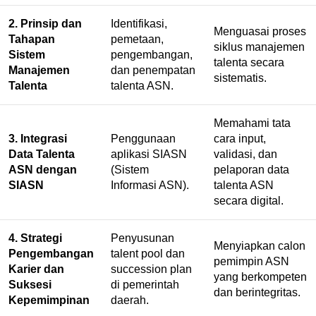
2. Prinsip dan
Identifikasi,
Menguasai proses
Tahapan
pemetaan,
siklus manajemen
Sistem
pengembangan,
talenta secara
Manajemen
dan penempatan
sistematis.
Talenta
talenta ASN.
Memahami tata
3. Integrasi
Penggunaan
cara input,
Data Talenta
aplikasi SIASN
validasi, dan
ASN dengan
(Sistem
pelaporan data
SIASN
Informasi ASN).
talenta ASN
secara digital.
4. Strategi
Penyusunan
Menyiapkan calon
Pengembangan
talent pool dan
pemimpin ASN
Karier dan
succession plan
yang berkompeten
Suksesi
di pemerintah
dan berintegritas.
Kepemimpinan
daerah.