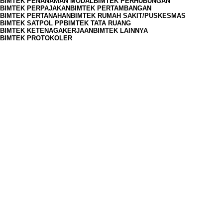
BIMTEK PENANAMAN MODAL
BIMTEK PERHUBUNGAN
BIMTEK PERPAJAKAN
BIMTEK PERTAMBANGAN
BIMTEK PERTANAHAN
BIMTEK RUMAH SAKIT/PUSKESMAS
BIMTEK SATPOL PP
BIMTEK TATA RUANG
BIMTEK KETENAGAKERJAAN
BIMTEK LAINNYA
BIMTEK PROTOKOLER