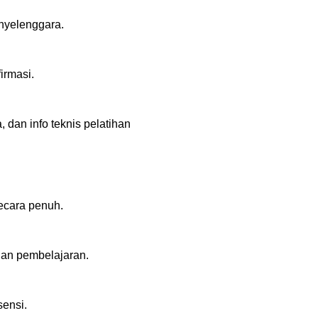
enyelenggara.
irmasi.
dan info teknis pelatihan
ecara penuh.
uan pembelajaran.
sensi.