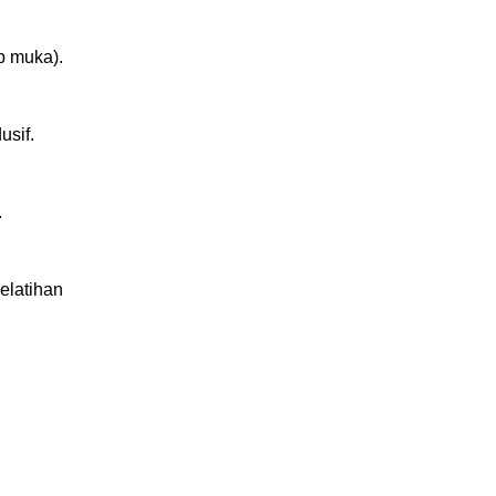
p muka).
usif.
.
elatihan