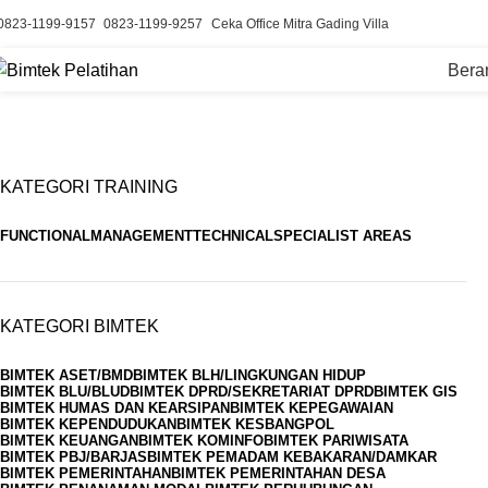
0823-1199-9157
0823-1199-9257
Ceka Office Mitra Gading Villa
Bera
KATEGORI TRAINING
FUNCTIONAL
MANAGEMENT
TECHNICAL
SPECIALIST AREAS
KATEGORI BIMTEK
BIMTEK ASET/BMD
BIMTEK BLH/LINGKUNGAN HIDUP
BIMTEK BLU/BLUD
BIMTEK DPRD/SEKRETARIAT DPRD
BIMTEK GIS
BIMTEK HUMAS DAN KEARSIPAN
BIMTEK KEPEGAWAIAN
BIMTEK KEPENDUDUKAN
BIMTEK KESBANGPOL
BIMTEK KEUANGAN
BIMTEK KOMINFO
BIMTEK PARIWISATA
BIMTEK PBJ/BARJAS
BIMTEK PEMADAM KEBAKARAN/DAMKAR
BIMTEK PEMERINTAHAN
BIMTEK PEMERINTAHAN DESA