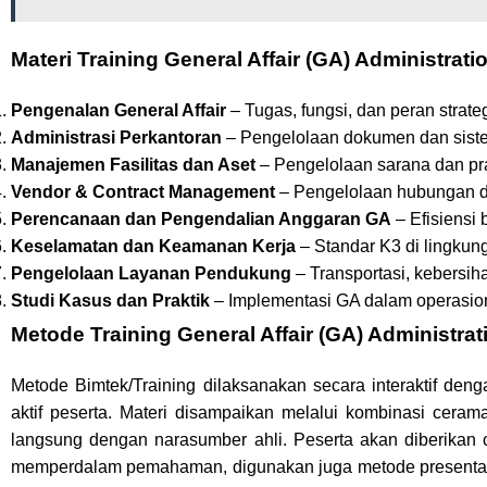
Materi Training General Affair (GA) Administr
Pengenalan General Affair
– Tugas, fungsi, dan peran strate
Administrasi Perkantoran
– Pengelolaan dokumen dan siste
Manajemen Fasilitas dan Aset
– Pengelolaan sarana dan pra
Vendor & Contract Management
– Pengelolaan hubungan d
Perencanaan dan Pengendalian Anggaran GA
– Efisiensi 
Keselamatan dan Keamanan Kerja
– Standar K3 di lingkung
Pengelolaan Layanan Pendukung
– Transportasi, kebersi
Studi Kasus dan Praktik
– Implementasi GA dalam operasio
Metode
Training General Affair (GA) Administ
Metode Bimtek/Training dilaksanakan secara interaktif de
aktif peserta. Materi disampaikan melalui kombinasi ceram
langsung dengan narasumber ahli. Peserta akan diberikan co
memperdalam pemahaman, digunakan juga metode presentasi m