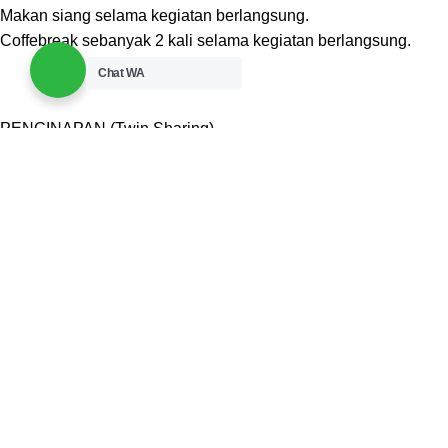
Makan siang selama kegiatan berlangsung.
Coffebreak sebanyak 2 kali selama kegiatan berlangsung.
Chat WA
PENGINAPAN (Twin Sharing)
Rp.
5.000.000
Mengikuti kelas tatap muka selama 2 hari.
Modul materi dan softcopy materi
Bimtek kit & Tas eksklusif
Sertifikat pelatihan.
Menginap 1 kamar untuk 2 orang, selama 4 hari 3 malam.
Sarapan pagi dan Makan siang Selama Kegiatan Berlangsung.
Coffebreak sebanyak 2 kali selama kegiatan berlangsung.
PENGINAPAN (Suite Room)